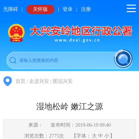
无障碍
|
关怀版
|
登录
|
注册
首页
/
走进兴安
/
图说兴安
湿地松岭 嫩江之源
来源：
发布时间：2019-06-19 09:40
浏览次数：
2775
次
【字体：
大
中
小
】