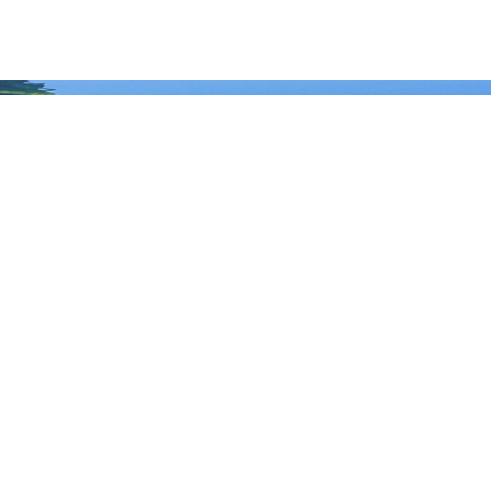
大兴安岭地区行政公署主办
大兴安岭地区行政公署办公室承办
政府网站标
识码：2327000040
浏览建议：分辨率为1280*768及其以上
网站联系电话：0457－2731200
备案序号：黑ICP备05005329号
网站举报电话 0457-2731200
黑公网安
备 23272202000013号
关于我们
本站地图
版权声明