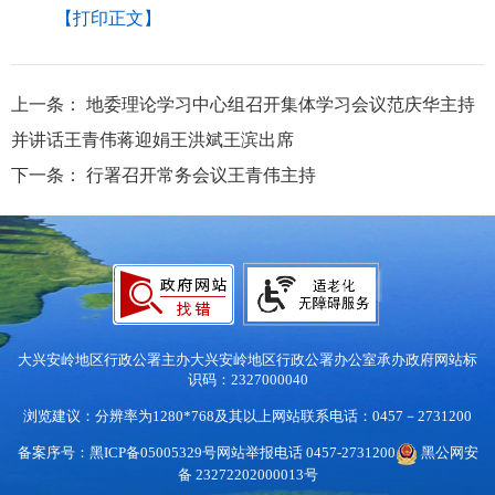
【打印正文】
上一条：
地委理论学习中心组召开集体学习会议范庆华主持
并讲话王青伟蒋迎娟王洪斌王滨出席
下一条：
行署召开常务会议王青伟主持
大兴安岭地区行政公署主办
大兴安岭地区行政公署办公室承办
政府网站标
识码：2327000040
浏览建议：分辨率为1280*768及其以上
网站联系电话：0457－2731200
备案序号：黑ICP备05005329号
网站举报电话 0457-2731200
黑公网安
备 23272202000013号