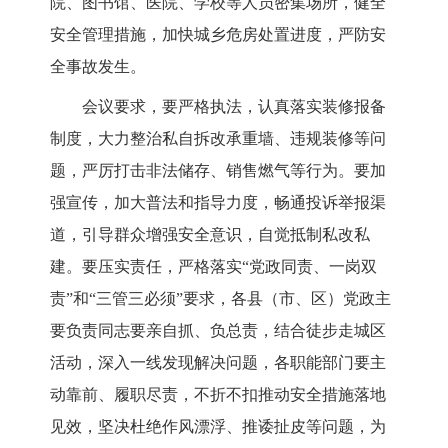
院、图书馆、医院、学校等人员密集场所，健全
安全管理措施，加快城乡危房处置进度，严防安
全事故发生。
会议要求，要严格执法，认真落实装修报备
制度，大力整治私自拆改承重墙、违规装修等问
题，严厉打击非法储存、销售燃气等行为。要加
强宣传，加大普法和指导力度，畅通投诉举报渠
道，引导群众增强安全意识，自觉抵制私改私
建。要压实责任，严格落实
“党政同责、一岗双
责”和“三管三必须”要求，各县（市、区）党政主
要负责同志要亲自抓、负总责，结合徒步走城区
活动，深入一线发现解决问题，各职能部门要主
动靠前、履职尽责，不折不扣推动安全措施落地
见效，坚决杜绝作风漂浮、推诿扯皮等问题，为