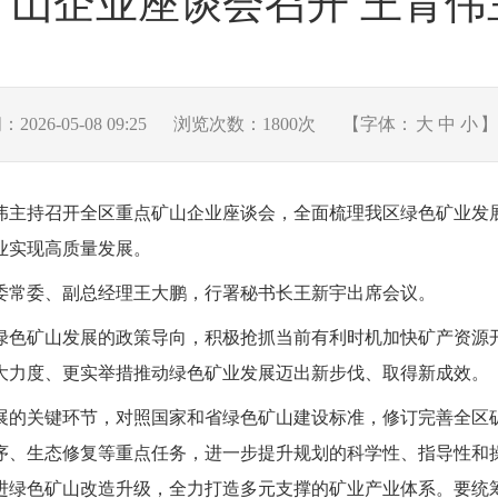
矿山企业座谈会召开 王青伟
026-05-08 09:25
浏览次数：
1800
次
【字体：
大
中
小
】
伟主持召开全区重点矿山企业座谈会，全面梳理我区绿色矿业发
业实现高质量发展。
委常委、副总经理王大鹏，行署秘书长王新宇出席会议。
绿色矿山发展的政策导向，积极抢抓当前有利时机加快矿产资源
大力度、更实举措推动绿色矿业发展迈出新步伐、取得新成效。
展的关键环节，
对照国家和省绿色矿山建设标准，修订完善全区
序、生态修复等重点任务，进一步提升规划的科学性、指导性和
进绿色矿山改造升级，
全力
打造多元支撑的矿业产业体系
。要统