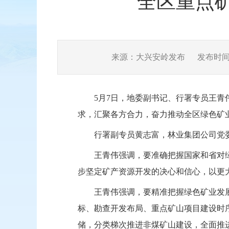
全区重点
来源：大兴安岭发布
发布时间：2
5月7日，地委副书记、
行署专员
王青
求，汇聚各方合力，
奋力
推动
全
区绿色矿
行署副专员黄志富，
林业集团公司
党
王青伟
强调
，要
准确把握国家和省对
步坚定
矿产资源开发的决心
和
信心
，
以更
王青伟强调，要精准把握绿色矿业发
标、勘查开发布局、重点矿山项目建设时
储，
分类梯次推进非煤矿山建设，全面推