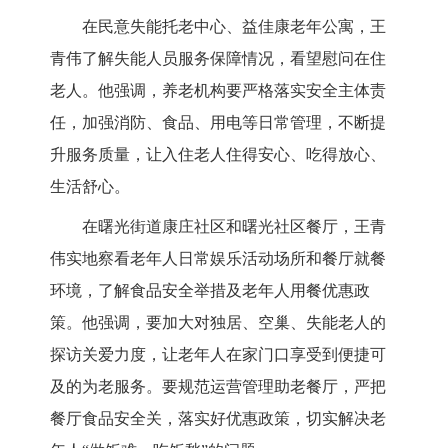
在民意失能托老中心、益佳康老年公寓，王
青伟
了解
失能人员服务保障情况，
看望慰问在住
老人
。他强调，养老机构要严格落实安全主体责
任，加强消防、食品、用电等日常管理，不断提
升服务质量，让入住老人住得安心、吃得放心、
生活舒心。
在曙光街道康庄社区
和
曙光社区餐厅，王青
伟实地察看老年人日常娱乐活动场所
和
餐厅就餐
环境
，
了解食品安全
举措
及老年人用餐优惠政
策。他强调，要加大对独居、空巢、失能老人的
探访关爱力度，让老年人在家门口享受到便捷可
及的为老服务。要规范运营管理助老餐厅，严把
餐厅食品安全关，落实好优惠政策，切实解决老