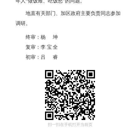
年人
“做饭难、吃饭愁”的问题。
地直有关部门
、
加区政府主要负责同志参加
调研。
终审：
杨坤
复审：
李宝全
初审：
吕睿
扫一扫在手机打开当前页