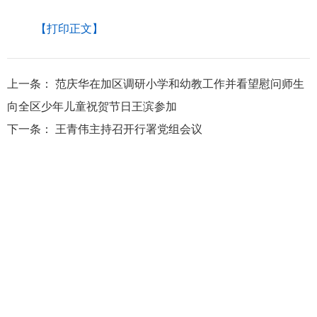
【打印正文】
上一条：
范庆华在加区调研小学和幼教工作并看望慰问师生
向全区少年儿童祝贺节日王滨参加
下一条：
王青伟主持召开行署党组会议
大兴安岭地区行政公署主办
大兴安岭地区行政公署办公室承办
政府网站标
识码：2327000040
浏览建议：分辨率为1280*768及其以上
网站联系电话：0457－2731200
备案序号：黑ICP备05005329号
网站举报电话 0457-2731200
黑公网安