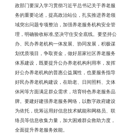
政部门
要
深入学习贯彻习近平总书记关于养老服
务的重要论述
，
提高政治站位，扎实推进养老领
域突出问题专项整治，加强养老服务机构安全管
理，
明确验收标准
,坚决守住安全底线。要
坚持公
办、民办养老机构一体发展、协同发展
，
积极谋
划
优质项目，争取资金，
做好
居家社区养老服务
体系建设
，既要提升公办养老机构利用率，
发挥
好
公办养老机构的普惠公益属性，
也要服务指导
好民办养老机构建设，
在
助老、日间照料、文体
休闲
等方面满足群众需求，培育特色
养老服务
品
牌。
要
建好建强养老服务网络，以数字政府建设
为依托，统筹运用好信息技术赋能和
网格员、联
络员
等信息收集力量
，
加大困难群众救助力度，
全面提升养老
服务效能。