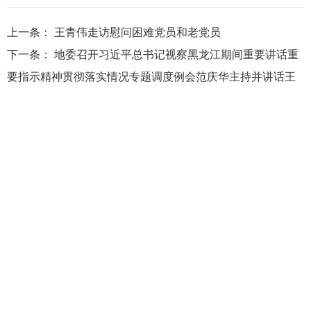
上一条：
王青伟走访慰问困难党员和老党员
下一条：
地委召开习近平总书记视察黑龙江期间重要讲话重
要指示精神贯彻落实情况专题调度例会范庆华主持并讲话王
青伟作工作部
大兴安岭地区行政公署主办
大兴安岭地区行政公署办公室承办
政府网站标
识码：2327000040
浏览建议：分辨率为1280*768及其以上
网站联系电话：0457－2731200
备案序号：黑ICP备05005329号
网站举报电话 0457-2731200
黑公网安
备 23272202000013号