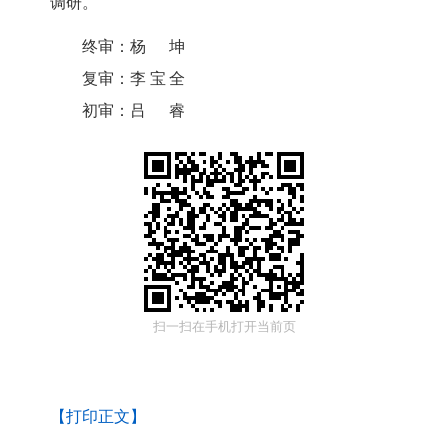
调研。
终审：
杨坤
复审：
李宝全
初审：
吕睿
扫一扫在手机打开当前页
【打印正文】