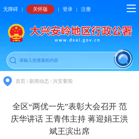
无障碍
|
关怀版
|
登录
|
注册
首页
/
新闻动态
/
兴安要闻
全区“两优一先”表彰大会召开 范
庆华讲话 王青伟主持 蒋迎娟王洪
斌王滨出席