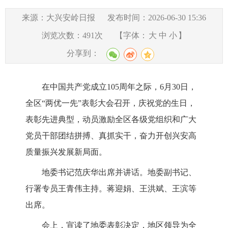
来源：大兴安岭日报
发布时间：2026-06-30 15:36
浏览次数：
491
次
【字体：
大
中
小
】
分享到：
在中国共产党
成立
10
5
周年之际，
6月
30
日，
全区
“两优一先”表彰大会召开，庆祝党的生日，
表彰先进典型，动员激励全区各级党组织和广大
党员干部
团结拼搏、真抓实干，奋力开创兴安高
质量振兴发展新局面
。
地委书记范庆华出席并讲话。地委副书记、
行署专员王青伟主持。
蒋迎娟、王洪斌、王滨等
出席。
会上，宣读
了地
委
表彰
决定，
地区
领导为
全