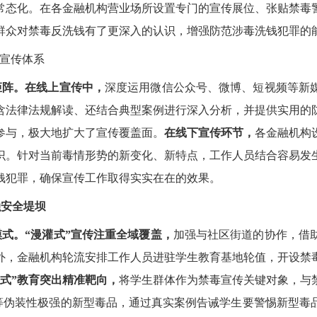
常态化。在各金融机构营业场所设置专门的宣传展位、张贴禁毒
群众对禁毒反洗钱有了更深入的认识，增强防范涉毒洗钱犯罪的
合宣传体系
矩阵。在线上宣传中，
深度运用
微信公众号、微博、短视频等新
含法律法规解读、还结合典型案例进行深入分析，并提供实用的
参与，极大地扩大了宣传覆盖面。
在线下宣传环节，
各金融机构
识。
针对当前毒情形势的新变化、新特点，工作人员结合
容易发
钱犯罪，确保宣传工作取得实实在在的效果。
融安全堤坝
模式。“漫灌式”宣传注重全域覆盖，
加强与社区街道的协作，借
外，金融机构轮流安排工作人员进驻学生教育基地轮值，开设禁
灌式”教育突出精准靶向，
将学生群体作为禁毒宣传关键对象，与
冻”等伪装性极强的新型毒品，通过真实案例告诫学生要警惕新型