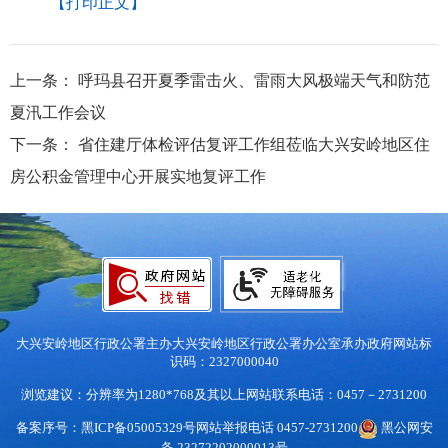
【打印正文】
上一条：
呼玛县召开夏季雷击火、雷雨大风极端天气和防范
夏汛工作会议
下一条：
省住建厅体检评估复评工作组莅临大兴安岭地区住
房公积金管理中心开展实地复评工作
大兴安岭地区行政公署主办
大兴安岭地区行政公署办公室承办
政府网站标
识码：2327000040
浏览建议：分辨率为1280*768及其以上
网站联系电话：0457－2731200
备案序号：黑ICP备05005329号
网站举报电话 0457-2731200
黑公网安
备 23272202000013号