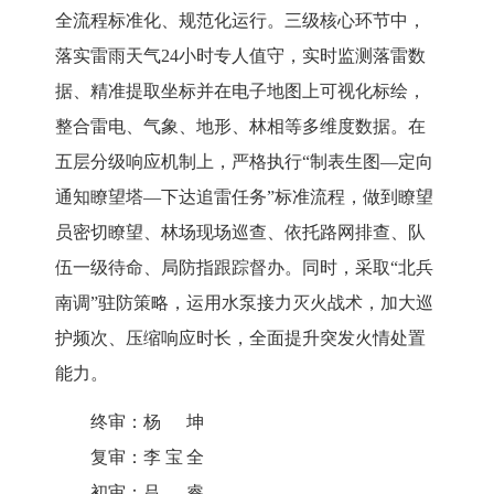
全流程标准化、规范化运行。三级核心环节中，
落实雷雨天气24小时专人值守，实时监测落雷数
据、精准提取坐标并在电子地图上可视化标绘，
整合雷电、气象、地形、林相等多维度数据。在
五层分级响应机制上，严格执行“制表生图—定向
通知瞭望塔—下达追雷任务”标准流程，做到瞭望
员密切瞭望、林场现场巡查、依托路网排查、队
伍一级待命、局防指跟踪督办。同时，采取“北兵
南调”驻防策略，运用水泵接力灭火战术，加大巡
护频次、压缩响应时长，全面提升突发火情处置
能力。
终审：
杨坤
复审：
李宝全
初审：
吕睿