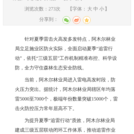
浏览次数：
273
次
【字体：
大
中
小
】
分享到：
针对夏季雷击火高发多发特点，阿木尔林业
局立足施业区防火实际，全面启动夏季“追雷行
动”，依托“三级五层”工作机制精准布控、科学设
防，全力守住森林生态安全防线。
当前，阿木尔林业局进入雷电高发时段，防
火压力突出。据统计，阿木尔林业局辖区年均落
雷5000至7000个，极端年份数量突破15000个，雷
击火防控压力常年居高不下。
为提升夏季“追雷行动”质效，阿木尔林业局
建成三级五层联动闭环工作体系，推动追雷作业