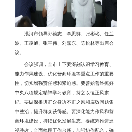
漠河市领导孙德志、李思群、张彬彬、任兰
波、王凌旭、张平伟、刘嘉东、陈松林等出席会
议。
会议
强调
，全市上下要深刻认识
学习教育
、
能力作风建设、
优化营商环境
等
重点
工作的重要
性，切实增强责任感和紧迫感。
要善始善终
抓好
中央八项规定精神学习教育，持之以恒正风肃
纪
。要纵深
推进群众身边不正之风
和腐败问题集
中
整治，提升群众获得感
。要
深化能力作风和营
商环境建设，持续优化发展生态
。要
统筹推进巡
视整改，全面梳理工作台账，加强协作配合，确