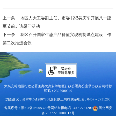
上一条：
地区人大工委副主任、市委书记吴庆军开展八一建
军节前走访慰问活动
下一条：
我区召开国家生态产品价值实现机制试点建设工作
第二次推进会议
大兴安岭地区行政公署主办
大兴安岭地区行政公署办公室承办
政府网站标
识码：2327000040
浏览建议：分辨率为1280*768及其以上
网站联系电话：0457－2731200
备案序号：黑ICP备05005329号
网站举报电话 0457-2731200
黑公网安
备 23272202000013号