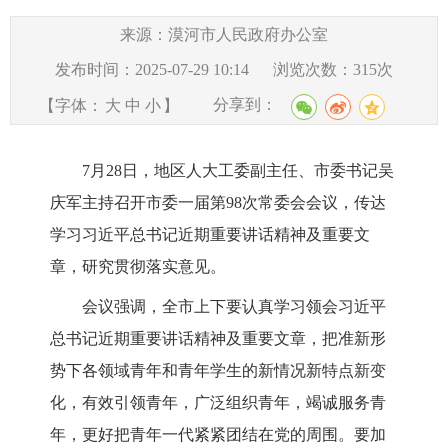
来源：漠河市人民政府办公室
发布时间：2025-07-29 10:14
浏览次数：
315
次
分享到：
【字体：
大
中
小
】
7
月
28
日，地区人大工委副主任、市委书记吴
庆军主持召开
市委一届第
98
次常委会会议
，传达
学习习近平总书记近期重要讲话精神及重要文
章，研究贯彻落实意见。
会议强调，全市上下要认真学习领会
习近平
总书记近期重要讲话精神及
重要文章，把准新形
势下各领域青年和青年学生的新情况新特点新变
化，有效引领青年，广泛组织青年，竭诚服务青
年，更好把青年一代紧紧团结在党的周围。要加