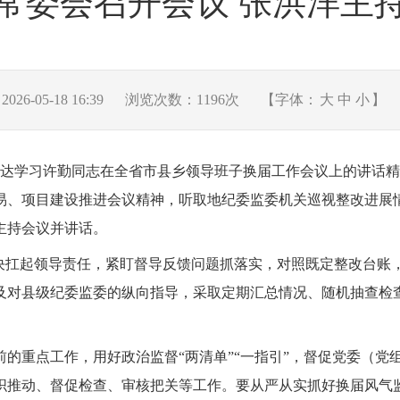
常委会召开会议 张洪洋主
6-05-18 16:39
浏览次数：
1196
次
【字体：
大
中
小
】
，传达学习许勤同志在全省市县乡领导班子换届工作会议上的讲话
易、项目建设推进会议精神，听取地纪委监委机关巡视整改进展情
主持会议并讲话。
坚决扛起领导责任，紧盯督导反馈问题抓落实，对照既定整改台账
及对县级纪委监委的纵向指导，采取定期汇总情况、随机抽查检
的重点工作，用好政治监督“两清单”“一指引”，督促党委（党
织推动、督促检查、审核把关等工作。要从严从实抓好换届风气