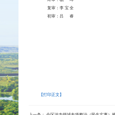
复审：
李宝全
初审：
吕睿
【打印正文】
上一条：
全区涉农领域专项整治（民生实事）