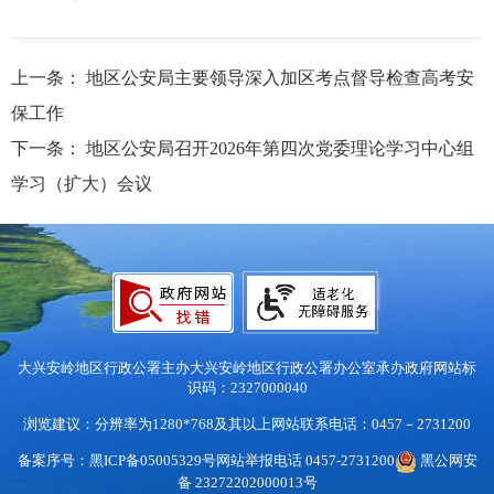
上一条：
地区公安局主要领导深入加区考点督导检查高考安
保工作
下一条：
地区公安局召开2026年第四次党委理论学习中心组
学习（扩大）会议
大兴安岭地区行政公署主办
大兴安岭地区行政公署办公室承办
政府网站标
识码：2327000040
浏览建议：分辨率为1280*768及其以上
网站联系电话：0457－2731200
备案序号：黑ICP备05005329号
网站举报电话 0457-2731200
黑公网安
备 23272202000013号