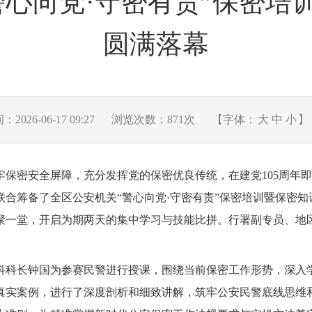
警心向党·守密有责”保密培
圆满落幕
026-06-17 09:27
浏览次数：
871
次
【字体：
大
中
小
】
牢保密安全屏障，充分发挥党的保密优良传统，在建党105周年
合筹备了全区公安机关“警心向党·守密有责”保密培训暨保密知
齐聚一堂，开启为期两天的集中学习与技能比拼。行署副专员、
科科长钟国为参赛民警进行授课，围绕当前保密工作形势，深入
真实案例，进行了深度剖析和细致讲解，筑牢公安民警底线思维