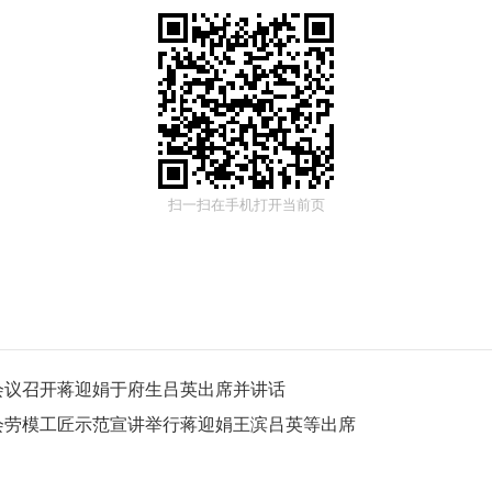
扫一扫在手机打开当前页
会议召开蒋迎娟于府生吕英出席并讲话
工会劳模工匠示范宣讲举行蒋迎娟王滨吕英等出席