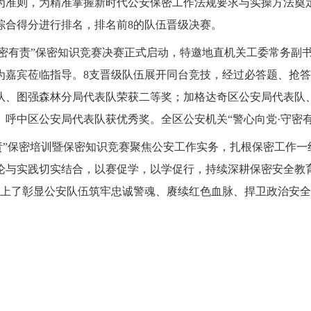
准则，为精准掌握新时代公安保密工作法规要求与实操方法奠定
综合得分进行排名，排名前8的队伍晋级决赛。
·守密有责”保密知识竞赛决赛正式启动，特邀地直机关工委常务
为嘉宾莅临指导。8支晋级队伍展开同台竞技，经过必答题、抢
队、图强森林分局代表队荣获二等奖；加格达奇区公安局代表队
呼中区公安局代表队获优秀奖。全区公安机关“警心向党·守密
有责”保密培训暨保密知识竞赛聚焦公安工作实务，扎根保密工作
论与实践切实结合，以赛促学，以学促行，持续深耕保密安全教
呈上了彰显公安队伍筑牢忠诚警魂、赓续红色血脉、捍卫政治安