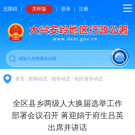
无障碍
|
关怀版
|
登录
|
注册
首页
/
新闻动态
/
领导动态
/
地区领导动态
全区县乡两级人大换届选举工作
部署会议召开 蒋迎娟于府生吕英
出席并讲话