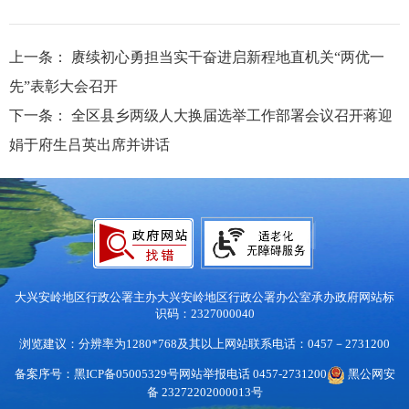
上一条：
赓续初心勇担当实干奋进启新程地直机关“两优一
先”表彰大会召开
下一条：
全区县乡两级人大换届选举工作部署会议召开蒋迎
娟于府生吕英出席并讲话
大兴安岭地区行政公署主办
大兴安岭地区行政公署办公室承办
政府网站标
识码：2327000040
浏览建议：分辨率为1280*768及其以上
网站联系电话：0457－2731200
备案序号：黑ICP备05005329号
网站举报电话 0457-2731200
黑公网安
备 23272202000013号