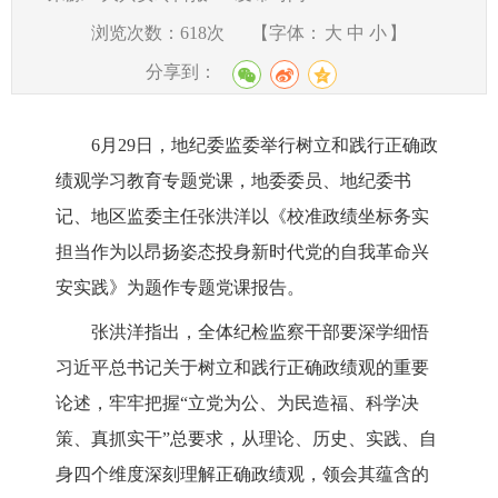
浏览次数：
618
次
【字体：
大
中
小
】
分享到：
6
月
29
日，地纪委监委
举行
树立和践行正确政
绩观学习教育专题党课
，
地委委员、地纪委书
记、地区监委主任张洪洋以《校准政绩坐标
务实
担当作为
以昂扬姿态投身新时代党的自我革命兴
安实践》为题作专题党课报告
。
张洪洋指出，全体纪检监察干部要深学细悟
习近平总书记关于树立和践行正确政绩观的重要
论述，牢牢把握
“
立党为公、为民造福、科学决
策、真抓实干
”
总要求，
从
理论、历史、实践、自
身
四个维度深刻
理解
正确政绩观，领
会其蕴含的