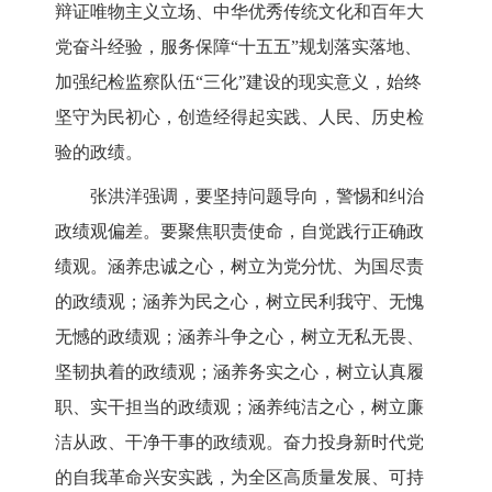
辩证唯物主义
立场、中华优秀传统文化和百年大
党奋斗经验，服务
保障
“
十五五
”
规划
落实
落地
、
加强纪检监察队伍
“
三化
”
建设的现实意义，始终
坚守为民
初心
，创造经得起实践、人民、历史检
验的
政绩
。
张洪洋
强调
，要坚持问题导向，警惕和纠治
政绩观偏差。要
聚焦
职责使命，自觉践行正确政
绩观。涵养忠诚之心，树立为党分忧、为国尽责
的政绩观；涵养为民之心，树立民利我守、无愧
无憾的政绩观；涵养斗争之心，树立无私无畏、
坚韧执着的政绩观；涵养务实之心，树立认真履
职、实干担当的政绩观；涵养纯洁之心，树立廉
洁从政、干净干事的政绩观。奋力投身新时代党
的自我革命兴安实践，为全区高质量发展、可持