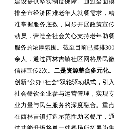
建设提供
坚实
制度保障。通过全面摸
排全市经济困难老年人就餐需求，精
准掌握服务底数，同步开展政策宣传
动员，营造全社会关心支持老年助餐
服务的
浓厚氛围
。
截至目前已摸排
300
余人，通过西林吉镇社区网格居民微
信群宣传2次。
二是资源整合多元化。
创新“公办+社会”双轮驱动模式，引入
社会餐饮企业参与运营
管理
，实现专
业力量与民生服务的
深度融合
。重点
在西林吉镇打造示范性助老餐厅，通
过功能升级将单一就餐场所
拓展
为集