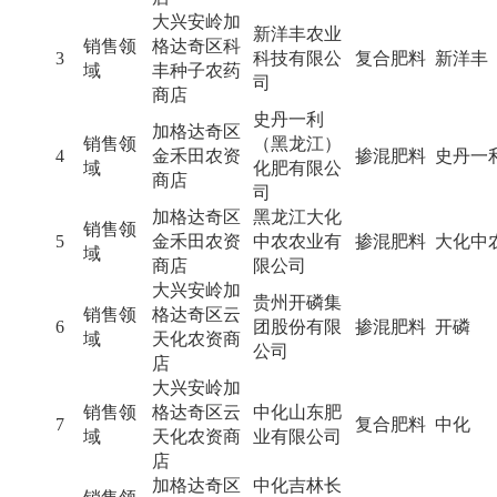
大兴安岭加
新洋丰农业
销售领
格达奇区科
3
科技有限公
复合肥料
新洋丰
域
丰种子农药
司
商店
史丹一利
加格达奇区
销售领
（黑龙江）
4
金禾田农资
掺混肥料
史丹一
域
化肥有限公
商店
司
加格达奇区
黑龙江大化
销售领
5
金禾田农资
中农农业有
掺混肥料
大化中
域
商店
限公司
大兴安岭加
贵州开磷集
销售领
格达奇区云
6
团股份有限
掺混肥料
开磷
域
天化农资商
公司
店
大兴安岭加
销售领
格达奇区云
中化山东肥
7
复合肥料
中化
域
天化农资商
业有限公司
店
加格达奇区
中化吉林长