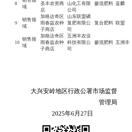
销售领
8
圣丰农资商
山化工有限
掺混肥料
蓝麟
域
店
公司
加格达奇区
山东联盟磷
销售领
9
雨春益农种
复肥有限公
复合肥料
联盟
域
子商店
司
加格达奇区
五洲丰农业
销售领
10
雨春益农种
科技有限公
掺混肥料
五洲丰
域
子商店
司
大兴安岭地区行政公署市场监督
管理
局
202
5
年
6
月
27
日