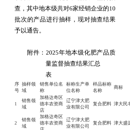
查，其中地本级共对
6家经销企业的10
批次的产品进行抽样，现对抽查结果
予以通告。
附件：
202
5
年地本级化肥产品质
量监督抽查结果汇总
表
序
抽样领
销售单位名
标称生产单
样品标称
商标
号
域
称
位名称
名称
加格达奇区
销售领
辽宁津大肥
1
德丰农资商
复合肥料
津大民
域
业有限公司
店
加格达奇区
销售领
辽宁津大肥
2
德丰农资商
复合肥料
津大盛
域
业有限公司
店