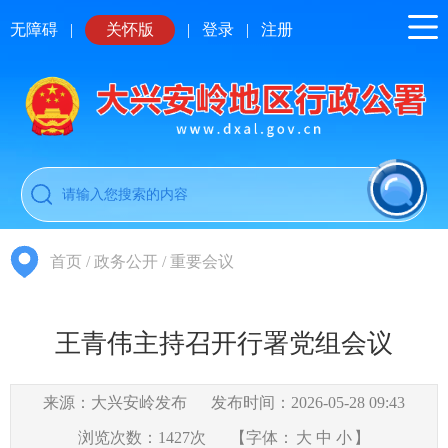
无障碍
|
关怀版
|
登录
|
注册
首页
/
政务公开
/
重要会议
王青伟主持召开行署党组会议
来源：大兴安岭发布
发布时间：2026-05-28 09:43
浏览次数：
1427
次
【字体：
大
中
小
】