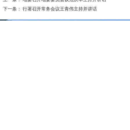
下一条：
行署召开常务会议王青伟主持并讲话
大兴安岭地区行政公署主办
大兴安岭地区行政公署办公室承办
政府网站标
识码：2327000040
浏览建议：分辨率为1280*768及其以上
网站联系电话：0457－2731200
备案序号：黑ICP备05005329号
网站举报电话 0457-2731200
黑公网安
备 23272202000013号
关于我们
本站地图
版权声明