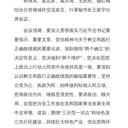
孙旭东、黄志富、葛洪海、王跃然、魏红梅
结合分管领域作交流发言。行署秘书长王新宇出
席会议。
会议强调，要深入贯彻落实习近平总书记
重
要指示、重要文章、贺信精神与关于树立和践行
正确政绩观的重要论述。
深刻领悟
“两个确立”的
决定性意义、坚决做到“两个维护”，坚决在思想
上政治上行
动上同党中央保持高度一致。要深刻
认识树立和践行正确政绩观的极端重要性，坚持
立党为公、执政为民，始终做到站稳人民立场、
把准政治方向、锤炼坚强党性。要讲政治、顾大
局，自觉把兴安工作放在党和国家事业发展全局
中去审视、谋划，围绕“三示范一试点”和绿色龙
江先行区建设，持续壮大特色产业、优化营商环