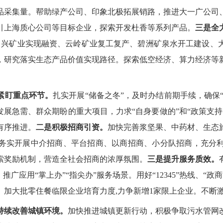
品采集量
。帮助绿产公司、印象北极拓展销路，推进大一广公司
引上海质心公司等目标企业，探索开发杜香等系列产品。
三是全
助中兴矿业实现融资、云岭矿业复工复产、碧洲矿泉水开工建设、
，研究落实
生态产品价值实现路径
。探索低空经济、算力经济等
紧盯重点环节。
扎实开展
“储备之冬”，及时办结前期手续，确保
发展急需、群众期盼的重大项目，力求“自身要做的”和“政策支
有序推进。
二是积极招商引资。
加快完善浆坚果、中药材、生态
务实开展中介招商、平台招商、以商招商、小分队招商，充分
索奖励机制，营造全社会招商的浓厚氛围。
三是提升服务质效。
推广应用“掌上办”“指尖办”服务场景。用好“1234
5”热线、“政
。加大批零住餐临限企业培育力度
,力争新增1家限上企业。不断
持续改善城镇环境。
加快推进城镇更新行动，积极争取污水管网