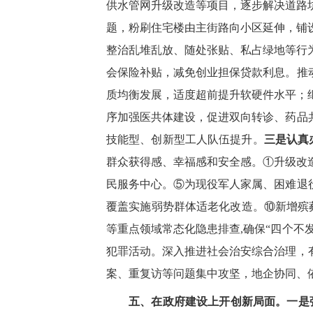
供水管网升级改造等项目，逐步
解决
道路
题，
粉刷住宅楼由主街路向小区延伸，铺
整治乱堆乱放、随处张贴、私占绿地等行
会保险补贴，减免创业担保贷款利息。推
质均衡发展，适度超前提升软硬件水平；
序加强医共体建设，促进双向转诊、药品
技能型、创新型工人队伍提升
。
三是认真
群众获得感、幸福感和安全感。
①升级改
民服务中心。⑤为现役军人家属、困难退
覆盖实施弱势群体适老化改造。⑩新增殡
等重点领域常态化隐患排查
,确保“四个
犯罪活动。深入推进
社会治安综合治理，
案、重复访等问题集中攻坚，
地企协同、
五、在政府建设上开创新局面。
一是