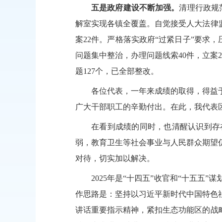
五是政府建设不断加强。
清理行政规
解室实现各镇全覆盖。
自觉接受人大法律
案22件。严格
落
实政府
“过紧日子”要求，
问题集中整治，办
理问题线索
40件，立案
题127个，已全部整改。
各位代表，一年来成绩的取得，得益
广大干部职工的辛勤付出。在此，我代表
在看到成绩的同时
，
也
清醒认识到
存
弱，教育卫生等社会事业与人民群众期望
对待，切实加以解决。
2025年是“十四五”收官和“十五五”
作思路是：
坚持以习近平新时代中国特色
讲话重要指示精神，紧扣生态功能区的战