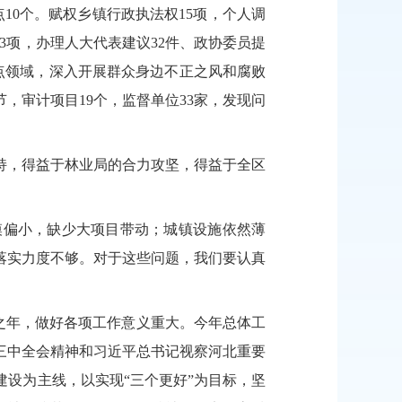
10个。赋权乡镇行政执法权15项，个人调
13项，办理人大代表建议32件、政协委员提
点领域，深入开展群众身边不正之风和腐败
节，审计项目
19个，监督单位33家，发现问
持，得益于林业局的合力攻坚
，
得益于全区
模偏小，缺少大项目带动；城镇设施依然薄
落实力度不够。对于这些问题，我们要认真
之年
，做好各项工作
意义重大
。
今年总体工
三中全会精神和习近平总书记视察河北重要
建设为主线，以实现
“三个更好”为目标，坚