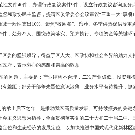
范性文件
40件，办理行政复议案件9件，设立行政复议咨询服务点
监督和政协民主监督，提请区委常委会会议审议
“三重一大”事项
压减一般性支出10%。
聚焦
“校园餐”、殡葬、
冬季供热保供
等重
25件，处分22人。
围绕政策落实、预算执行、专项资金等关键环
于区委的坚强领导，得益于区人大、区政协和社会各界的鼎力支
区政府，
表示
衷心的感谢
和
崇高的敬意！
在的问题
，
主要是
：
产业结构不
合理，二次产业偏低，
投资规
仍有差距；部分干部争先晋位意识淡薄，业务水平有待提升，抓
谋划的承上启下之年，
是推动
我区
高质量发展、可持续振兴的关键
社会主义思想为指导，全面贯彻落实党的二十大和二十届二中、
略定位和生态经济的发展定位，以加快推进中国式现代化新林区