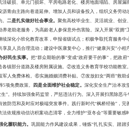
坑洼破损、单元门损
坏、
平房电路老
化、楼房地面塌陷、
房屋漏
设沥青由主路向巷道延伸。增加人员和设备投入，组织义务劳动
为。
二是扎实做好社会事业。
聚焦高校毕业生、
灵活就业、创业
动养老助老服务，为高龄老人参保意外伤害险。深
入开展
“双拥”
继续深化小班化教育改革，申报省级试点；积极争取托育服务中
共享及人员合理流动
；
建设
中医康复中心，
推行
“健康兴安”小程
办好民生实事。
把
“群众期盼的事”变成“政府要干的事”，把政府
造各镇部分道路及楼房附属设施。②改造义务教育学校功能教室
役军人免费体检。⑥实施婚姻消费补贴。⑦发放妇女“两癌”救助
葬5项免费政策。
四是全面维护社会稳定。
深化安全生产治本攻
不发生”。持续加强食药监管，严惩违法行为。深入开展扫黑除恶斗争
有效防范和及时应对
极端突发事件。
践行新时代
“枫桥经验”，
完
依法依规推动信访积案动态清零，全力维护
“
亚
冬
会
”
等重要敏感
强化履职能力。
巩固能力作风建设成果，
锤炼
“扎扎实实、踏踏