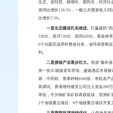
生态、促转型、稳增长、惠民生，经
济社
资同比增长139.5%，一般公共预算收入同
比增长7.5%。
一是生态建设扎实推进。
打赢森防
“
330次、巡河720次、巡田620次。查改
6个问题完成序时整改任务，省环保督
察反
列。
二是接续产业逐步壮大。
塔源
“森朴
第一批
3C级旅居车营地，盛迦酒店木屋
袋，
中药材、浆果种植
6500亩，有机农产
装调试。香港维特健灵公司注入
资金
20
审批，中兴铜矿采矿权再获延续，碧洲矿泉
2个省级重点项目、9个地级重点项目开复工率
三是营商环境持续优化。
认领政务服