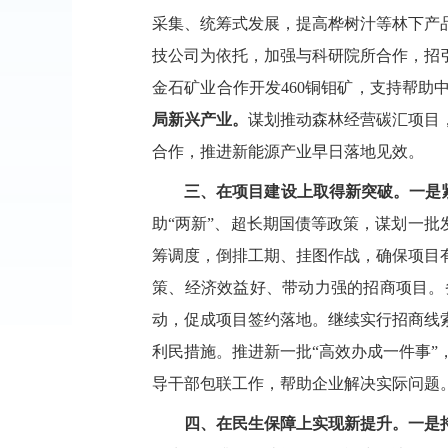
采集、统筹式
发展
，提高
桦树汁等
林下产
技公司为依托，加强与科研院所合作，招
金石矿业合作开发
460铜钼矿，支持帮
局新兴产业。
谋划推动森林经营碳汇项目
合作，推进新能源产业早日落地见效。
三、
在项目建设
上取得
新突破。
一是
助“两新”、超长期国债等政策，谋划一批
筹
调度
，
倒排工期、挂图作战，
确保项目
策、经济效益好、带动力强的招商项目。
动，促成项目签约落地。继续实行招商线
利民措施
。推进新一批
“高效办成一件事”，
导干部包联
工作
，帮助企业解决实际问题
四、在民生保障上实现新提升。
一是