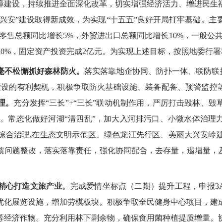
障建设，持续推进全面深化改革，切实增强经济活力、增进民生
个兴安”建设取得新成效，为实现“十五五”良好开局打牢基础。
主
零售总额同比增长5%，外贸进出口总额同比增长10%，一般公
10%，固定资产投资完成2亿元。
为实现上述目标，按照地委行署
毫不松懈抓好森林防火。
落实落靠地企协同、防扑一体、联防联
建设的有利契机，积极争取
防火基础设施、
装备配备、
预警监控
理。
充分发挥
“三长”+“三长”联动机制作用，
严厉打击毁林、毁
测。
常态化
做好
河湖
“清四乱”，
加大入河排污口、小微水体治理
综合治理
,
在生态文明示范区、绿色龙江先行区、美丽大兴安岭
馈问题整改，落实落靠责任，强化协同配合，去存量，遏增量，
精心打造文旅产业。
完成爱情坐标点
（二期）
提升工程，申报
优化展览设施，增加劳模板块。积极争取全民健身中心项目，建
等经济作物。
充分利用林下剩余物，确保食用菌种植提质增量。