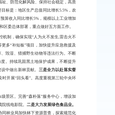
福祉、防范化解风险、保持社会稳定，高质
要目标是：地区生产总值同比增长
5.5%，农
共预算收入同比增长5%，规模以上工业增加
和
区委总体
部署，重点做好
五
方面工作。
控机制
，确保
实现
“人为火不发生,雷击火不
等
更多
“
补短板
”
项目，
加快
提
升
应急救援及
草、毁湿、猎捕野生动物等违法行为。不断
力度。持续巩固黑土地保护成果，不断提升
建设中做出新林贡献。
三是全力以赴落实督
及时开展
“回头看”。高度重视第三轮中央环
3A级景区。完善“森朴落”服务中心，增设加
成院线电影院。
二是大力发展绿色食品业。
协同林业局加快林下
资源普查，
探索
规范化