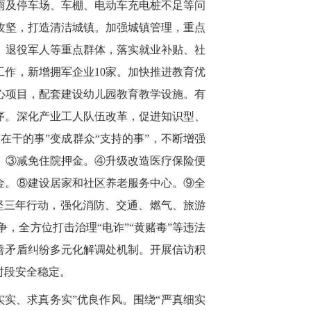
雨及停车场、车棚、电动车充电桩不足等问
攻坚，打造清洁城镇。加强城镇管理，重点
、退役军人
等重点群体
，
落实
就业
补贴
、
社
工作
，新增拥军企业
10家。加快推进教育优
心项目，配套建设幼儿园教育教学设施。有
序。
深化产业工人队伍改革，促进知识型、
“在干的事”变成群众“支持的事”，不断
增强
。③减免住院押金。④升级改造医疗保险便
金。⑧建设居家和社区养老服务中心。⑨全
坚三年行动，强化消防、交通、燃气、旅游
，全方位打击治理“电诈”“黄赌毒”等违法
善矛盾纠纷多元化解调处机制。
开展信访积
时段安全稳定
。
实实、求真务实”优良作风
。
围绕
“严真细实