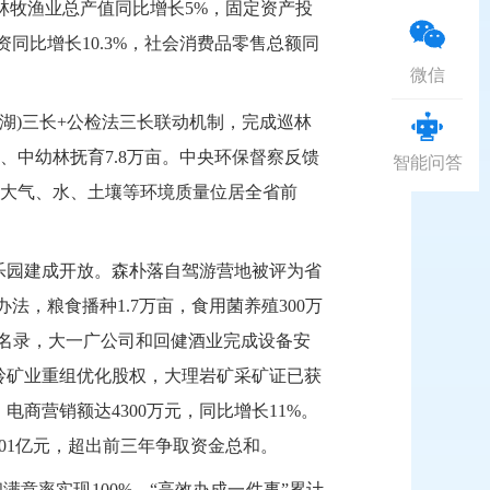
农林牧渔业总产值同比增长5%，固定资产投
内资同比增长10.3%，社会消费品零售总额同
微信
(湖)三长+公检法三长联动机制，完成巡林
亩、中幼林抚育7.8万亩。中央环保督察反馈
智能问答
大气、水、土壤等环境质量位居全省前
乐园建
成开放。森朴落自驾游营地被评为
省
办法，粮食播种
1.7万亩，食用菌养殖300万
名录
，大一广公司和回
健酒业完成设备安
云岭矿业重组优化股权，大理岩矿采矿证已获
商营销额达4300万元，同比增长11%。
1.01亿元，超出前三年争取资金总和。
和满意率实现100%。“高效办成一件事”累计