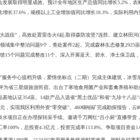
会发展取得
明
显成效
。
预计全年地区生产总值同比增长
5.2%，
比增长37.6%，规模以上工业增加值同比增长18.3%，实际利用
四大战役”，高效处置雷击火6起,取得森防攻坚7连胜。
建立林田河
林草领域集中整治问题9个，查处案件2起。完成森林生态修复2925
馈
15个问题完成整改11个。
深入
开展
蓝天、碧水、净土保卫战
，
落”服务中心提档升
级，爱情坐标点（二期）完成主体建筑，冰雪
被评为省三星级旅游民宿。
出
台了
寒地食用菌产业和畜禽养殖补助
品基地
认证
354亩。
1
4
款产品入选
省
“黑土优品”和省
“九珍十八品”
0万元，实现我区利用外资“零突破”。
460铜钼矿完成勘探报告，
水项目正在办理探转采手续。邀请千万网红“吕小厨”直播带货，电
100%，总投资4.3亿
元，投资完成率
113.8%。争取项目资金
务事项
1480项，“12345”政府服务热线按时签收率、按时办结率