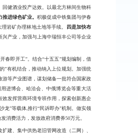
、回健酒业
投产达效。以最北方林间生物科
力推进绿色矿业。
积极促成中铁集团与伊春
大理岩矿办理林地土地等手续。
四是加快布
新兴产业，加强与上海中瑞恒丰公司等企业
“
开春即开工
”。结合“十五五”规划编制，借
持的”有机结合，推动纳入上位规划
。
加强
统
旅游
等产业图谱，谋
划储备一批符合国家政
利用进博会、哈洽会、中俄博览会等重大活
有效发挥营商环境专班作用，探索创新惠企
商沙龙
”等载体,推行“民诉即办”机制。
做实领
激发消费活力，发放政府消费券50万元。
改扩建、集中供热老旧管网改造（二网）、