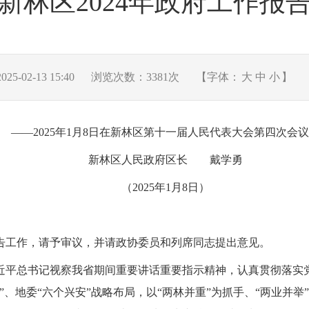
新林区2024年政府工作报
-02-13 15:40
浏览次数：
3381
次
【字体：
大
中
小
】
——
2025年1月8日在
新林区第十一届人民代表大会第四次会议
新林区人民政府区长
戴学勇
（
202
5
年
1
月
8日
）
告工作，请予审议，并请政协委员和列席同志提出意见。
近平总书记
视察我省期间
重要讲话重要指示精神
，认真
贯彻
落实
”、
地委
“六个
兴安
”
战略
布局，以
“两林并重”为抓手、“两业并举