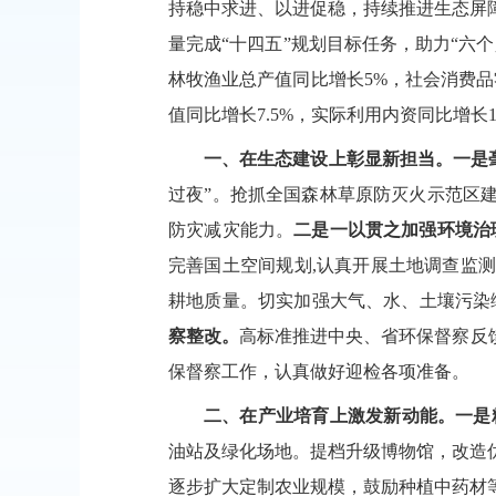
持稳中求进、以进促稳，持续推进生态屏
量完成“十四五”规划目标任务，助力“六
林牧渔业总产值同比增长5%，社会消费品
值同比增长7.5%，实际利用内资同比增长
一、在生态建设上
彰显新担当
。
一是
过夜”。抢
抓全国森林草原防灭火示范区
防灾减灾能力
。
二是
一以贯之
加强环境治
完善国土空间规划
,认真开展土地调查监
耕地质量。切实加
强大气、水、土壤污染
察整改。
高标准推进中央、省环保督察反
保督察工作，认真做好迎检各项准备。
二、
在产业培育
上
激发新动能。
一是
油站及绿化场地。提档升级博物馆，改造
逐步扩大定制农业规模，鼓励种植中药材