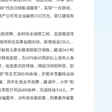
动“代办注销集成服务”，实现“一次联动、
绿产公司等企业融资2323万元。荣江
建筑有
供热管网、农村供水保障工程、龙源雅居等
场等民生实事如期办结。新增就业
236人，
学龄前儿童全额资助医疗保险，建成24小时
炎疫苗，为1876名65周岁以上老年人免
径，改造笼式排球场，
增设日间照料室、职
情”等文艺演出80余场，开展冰雪趣味运动
服、高中生免去学杂费，建成中、小学
“彩
共享医疗药品
400余种，
完成转诊
314人
。
严
信诈骗案件、28年前命案积案，刑事案件破案