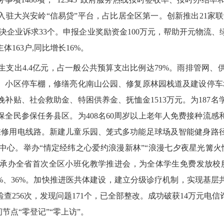
入驻大兴安岭
“信易贷”平台，占比居全区第一。创新推出21家联
决
企业诉求
33个。申报企业奖励资金100万元，帮助开元物流、
主体
163户,同比增长16%。
生支出
4.4亿元
，
占
一般
公共预算支出
比例达
79
%。雨排管网、
、小区停车
棚，修缮亮化南山公园、修复原林园栈道及建设停车
补贴、社会救助金、特困供养金、抚恤金1513万元。为187名
全民参保任务县区。为408名60周岁以上老年人免费接种流感和肺
和维修用电线路。新建儿童乐园、笼式多功能足球场及智能健身路
中心。举办
“情定经纬之心爱约浪漫新林”“浪漫七夕夜星光篝火
承办全省首次全区小班化教学推进会，
为全体学生免费发放校
、36%。
加快推进医共体建设，
建立分级诊疗机制，实现基层
检查
256次，发现问题171个，已全部整改。成功破获14万元电
节点“零登记”“零上访”。