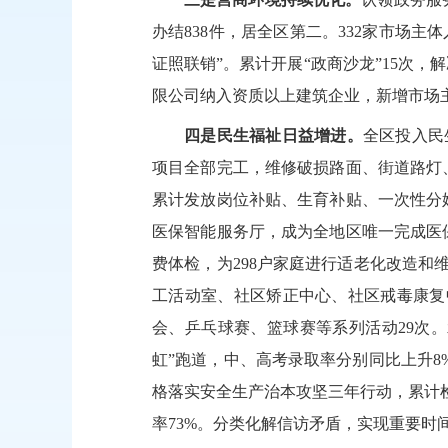
办结838件，
居全区第二
。
332家市
场主体
证照联销”。累计
开展
“
政商沙龙
”15
次
，解
限公司纳入资质以上建筑企业，新增市场
四是民生福祉日益增进。
全区投入
民
项目全部完工，维修
破损路面、街道路灯
累计发放岗位补贴、生育补贴、一次性分娩
医保智能服务厅，成为全地区唯一完成医保
费体检，为298户家庭进行适老化改造
工活动室、社区矫正中心、社区戒毒康复
会、乒乓球赛、篮球赛等系列活动29次。
虹”跑道，中、高考录取率分别同比上升8%
格落实安全生产治本攻坚三年行动，累计
率
73%。分类化解信访矛盾，实现重要时间