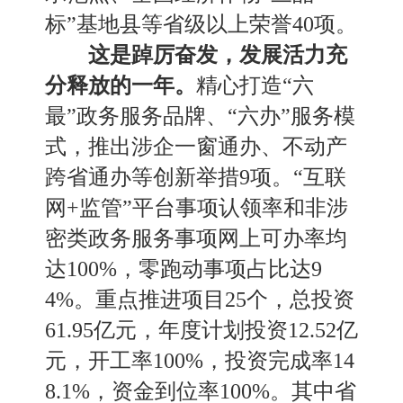
标”基地县等省级以上荣誉40项。
这是踔厉奋发，发展活力充
分释放的一年。
精心打造
“六
最”政务服务品牌
、
“六办”服务模
式，推出涉企一窗通办
、
不动产
跨省通办等创新举措
9项。“互联
网+监管”平台事项认领率和非涉
密类政务服务事项网上可办率均
达100%，零跑动事项占比达9
4%。重点推进项目25个，总投资
61
.
95亿元，年度计划投资12
.
52亿
元，开工率100%，投资完成率14
8
.
1%，资金到位率100%。其中省