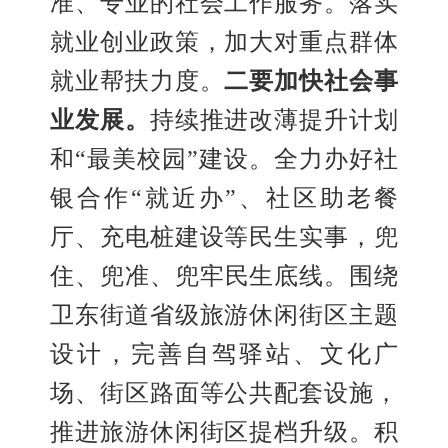
准
、
专业的社会工作服务。落实
就业创业政策，加大对重点群体
就业帮扶力度。
二要加快社会事
业发展。
持续推进改薄提升计划
和
“最美校园”建设。全力办好社
银合作“就近办”
、
社区助老餐
厅
、
充电桩建设等民生实事，兜
住
、
兜准
、
兜牢民生底线。围绕
卫东街道省级旅游休闲街区主题
设计，完善自驾驿站
、
文化广
场
、
街区路面等公共配套设施，
推进旅游休闲街区提档升级。积