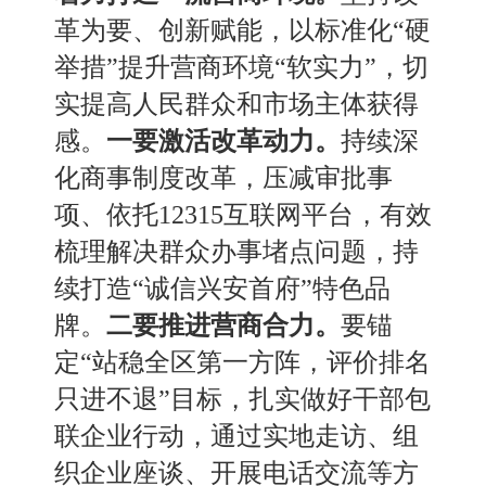
革为要
、
创新赋能，以标准化
“硬
举措”提升营商环境“软实力”，切
实提高人民群众和市场主体获得
感。
一要
激活改革动力。
持续深
化商事制度改革，压减审批事
项
、
依托
12315互联网平台，有效
梳理解决群众办事堵点问题，持
续打造“诚信兴安首府”特色品
牌。
二要推进营商合力。
要锚
定
“站稳全区第一方阵，评价排名
只进不退”目标，扎实做好干部包
联企业行动，通过实地走访
、
组
织企业座谈
、
开展电话交流等方