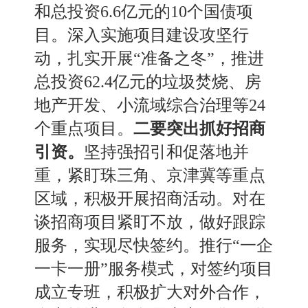
和总投资6.6亿元的10个国债项
目。深入实施项目建设攻坚行
动，扎实开展“准备之冬”，推进
总投资62.4亿元的垃圾焚烧、房
地产开发、小流域综合治理等24
个重点项目。
二要突出抓好招商
引资。
坚持强招引和促落地并
重，紧盯珠三角
、
京津冀等重点
区域，
积极
开展招商活动。
对在
谈招商项目紧盯不放
，
做好跟踪
服务
，
实现尽快签约。
推行
“一企
一卡一册”服务模式，
对签约项目
成立专班
，积极扩大对外合作，