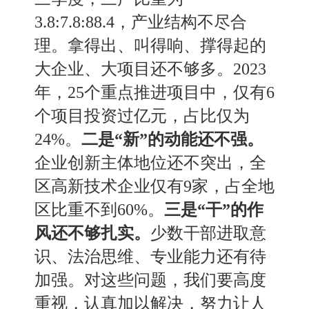
3
.
8:7
.
8:88
.
4，
产业结构不尽合
理。拿得出
、
叫得响
、
撑得起的
大企业
、
大项目还不够多。
2023
年，25个重点推进项目中，仅有6
个项目投资过亿元，占比仅为
24%。
二是
“新”的动能还不强。
企业创新主体地位还不突出，
全
区高新技术企业仅有
9家，占
全地
区比重不到
60%。
三是
“干”的作
风还不够扎实。
少数干部进取意
识
、
法治思维
、
专业能力还有待
加强。
对这些问题，我们要高度
重视，认真加以解决，努力让人