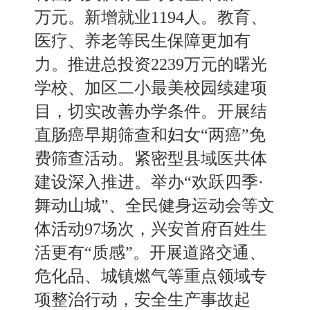
万元。新增就业1194人。教育
、
医疗、养老等民生保障更加有
力。推进总投资
2239万元的曙光
学校
、
加区二小最美校园续建项
目，切实改善办学条件。开展结
直肠癌早期筛查和妇女
“两癌”免
费筛查活动。紧密型县域医共体
建设深入推进。举办“欢跃四季·
舞动山城”
、
全民健身运动会等文
体活动
97场次，兴安首府百姓生
活更有“质感”。开展道路交通
、
危化品
、
城镇燃气等重点领域专
项整治行动，安全生产事故起