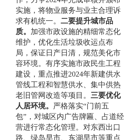
实施，将物业服务与业主合理诉
求有机统一。
二要提升城市品
质。
加强市政设施的精细常态化
维护，优化生活垃圾收运点布
局，保证日产日清，规范美化市
容环境。有序实施市政民生工程
建设，重点推进
2024年新建供水
管线工程和智慧供水
、
集中供热
老旧管网改造等项目。
三要
优化
人居环境。
严格落实
“门前五
包”，对城区内广告牌匾
、
占道经
营进行常态化管理。对东西出口
路
、
绿岛早市
、
东湖早市等重点