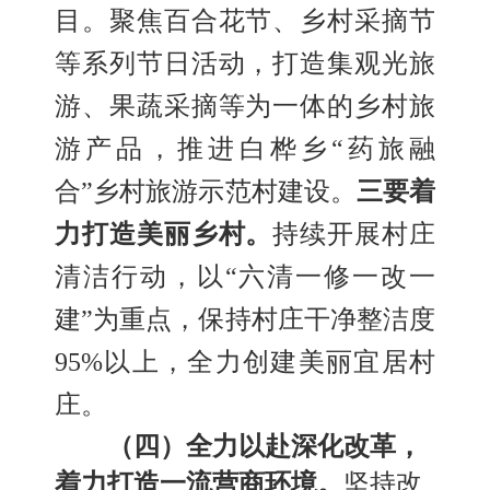
目。
聚焦百合花节
、
乡村采摘节
等系列节日活动，打造集观光旅
游
、
果蔬采摘等为一体的乡村旅
游产品，推进白桦乡
“药旅融
合”乡村旅游示范村建设
。
三要
着
力打造美丽乡村
。
持续开展村庄
清洁行动，以
“六清一修一改一
建”为重点，保持村庄干净整洁度
95%以上，全力创建美丽宜居村
庄。
（四）全力以赴深化改革，
着力打造一流营商环境。
坚持改