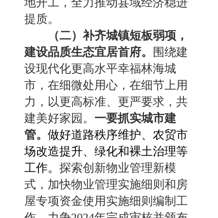
地开工，全力推动县域经济稳进
提质。
（二）补齐城镇短板弱项，
建设品质生态宜居首府。
围绕建
设现代化更高水平幸福林海城
市，在细微处用心，在细节上用
力，
以更高标准
、
更严要求，共
建美好家园。
一要抓实城市建
管。
做好道路秩序维护
、
农贸市
场改造提升
、
绿化和裸土治理
等
工作。
探索创新物业管理新模
式，加快物业管理实施细则和房
屋专项资金使用实施细则编制工
作，力争
2024年完成审核并颁布