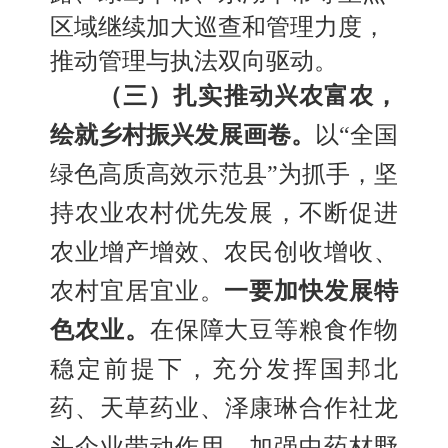
区域继续加大巡查和管理力度，
推动管理与执法双向驱动。
（三）扎实推动
兴农富农，
绘就乡村振兴发展画卷。
以
“全国
绿色高质高效示范县”为抓手，坚
持农业农村优先发展，
不断促进
农业增产增效
、
农民创收增收
、
农村宜居宜业。
一要
加快发展特
色农业。
在保障大豆等粮食作物
稳定前提下，充分发挥国邦北
药
、
天草药业
、
泽康琳合作社龙
头企业带动作用，加强中药材野