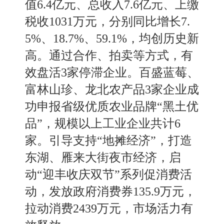
值6
.
4亿元、总收入7
.
6亿元、上缴
税收1031万元，分别同比增长7
.
5%
、
18
.
7%
、
59
.
1%，均创历史新
高。通过合作
、
拍卖等方式，有
效盘活
3家停滞企业。百盛蓝莓
、
富林山珍
、
龙北农产品
3家企业成
功申报
省级优质农业品牌
“黑土优
品”
，规模以上工业企业共计
6
家。引导支持“地摊经济”，打造
东湖
、
雁来大街夜市经济，启
动
“迎丰收庆双节”系列促消费活
动，发放政府消费券135
.
9万元，
拉动消费2439万元，市场活力有