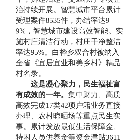
治持续开展。
智慧城市
平台累计
受理案件
8535件，办结率达9
9%，智慧城市建设高效智能。实
施村庄清洁行动，村庄干净整洁
率达95%。白桦乡双合村被纳入
全省《宜居宜业和美乡村》精品
村名录。
这是凝心聚力，
民生福祉
富
有成效的一年。
集中财力
、
高质
高效完成
17类42项户籍业务直接
办理
、
农村晾晒场等重点民生实
事。累计发放最低生活保障金
、
特困人员供养金等资金津贴
3611