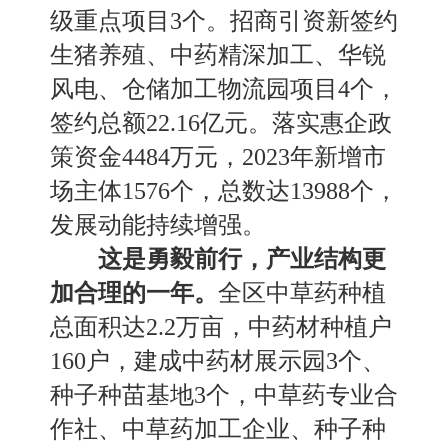
级重点项目3个。招商引资新签约
生猪养殖
、
中药精深加工
、
华锐
风电
、
仓储加工物流园项目
4个，
签约总额
22
.
16
亿元。落实惠企政
策资金
4484万元，2023年新增市
场主体1576个，总数达13988个，
发展动能持续增强。
这是勇毅前行，产业结构更
加合理的一年。
全区
中草药种植
总面积
达
2
.
2万亩，中药材种植户
160户，建成中药材展示园3个
、
种子种苗基地
3个，中草药专业合
作社
、
中草药加工企业
、
种子种