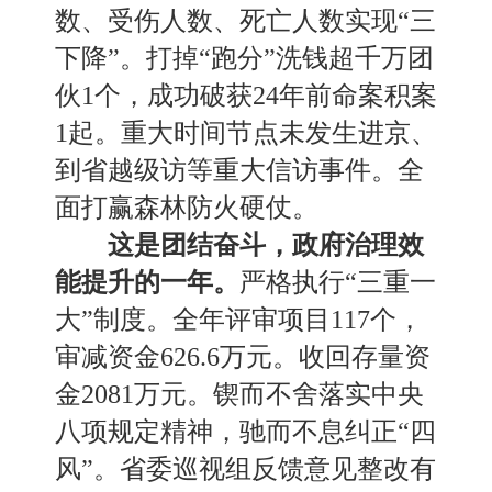
数
、受伤人数、死亡人数
实现
“三
下降”
。
打掉
“跑分”洗钱超千万团
伙1个，成功破获24年前命案积案
1起。重大时间节点未发生进京
、
到省越级访等重大信访事件。全
面打赢森林防火硬仗。
这是团结奋斗，
政府治理效
能提升的一年。
严格执行
“三重一
大”制度。全年评审项目117个，
审减资金626
.
6万元。收回存量资
金2081万元。锲而不舍落实中央
八项规定精神，驰而不息纠正“四
风”。省委巡视组反馈意见整改有