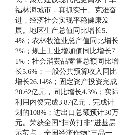
福林海城市，真抓实干
、
克难奋
进，经济社会实现平稳健康发
展。
地区生产总值同比增长
5.
4
%；农林牧渔业总产值同比增长
2%；规上工业增加值同比增长
7.
1
%；社会消费品零售总额同比增
长
5.6
%；一般公共预算收入同比
增长26
.14
%；固定资产投资完成
20
.
62亿元，同比增长4
.
3%；实际
利用内资完成3
.
87亿元，完成计
划的108%；进出口总额预计30万
元。
荣获全国
“扫黄打非”进基层
示范点
、
全国经济作物
“三品一