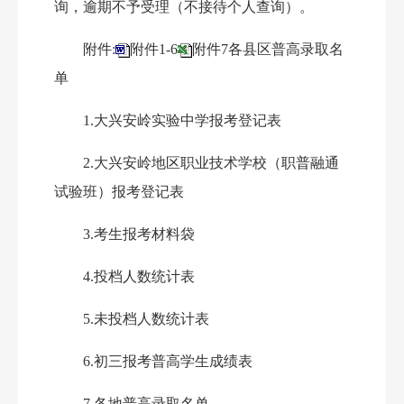
询，逾期不予受理（不接待个人查询）。
附件
:
附件1-6
附件7各县区普高录取名
单
1.大兴安岭实验中学报考登记表
2.
大兴安岭地区职业技术学校
（
职普融通
试验班）
报考登记表
3
.考生报考材料袋
4
.投档人数统计表
5
.未投档人数统计表
6
.初三报考普高学生成绩表
7.
各地普高录取名单