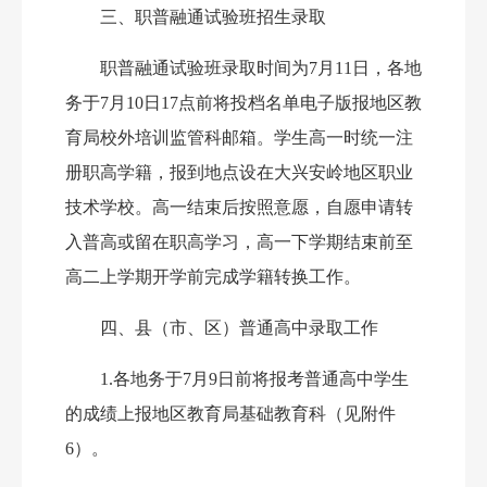
三、职普融通试验班招生录取
职普融通试验班
录取时间为
7月
11
日
，
各地
务于
7月10日17点
前
将投档名单电子版报地区教
育局校外培训监管科邮箱。
学生高一时统一注
册
职
高学籍
，
报到地点设在大兴安岭地区职业
技术学校。
高一结束后按照
意愿，
自愿申请转
入普高或留在职高学习，高一下学期结束前至
高二上学期开学前完成学籍转换工作。
四、县（市、区）普通高中录取工作
1.各地务于7月9日前将报考普通高中学生
的成绩上报地区教育局基础教育科（见附件
6
）。