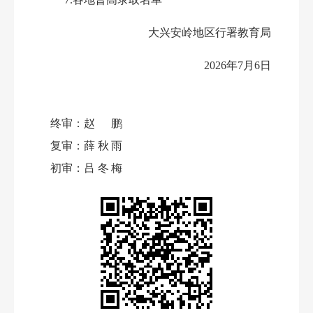
大兴安岭地区行署教育局
202
6
年
7月
6
日
终审：
赵鹏
复审：
薛秋雨
初审：
吕冬梅