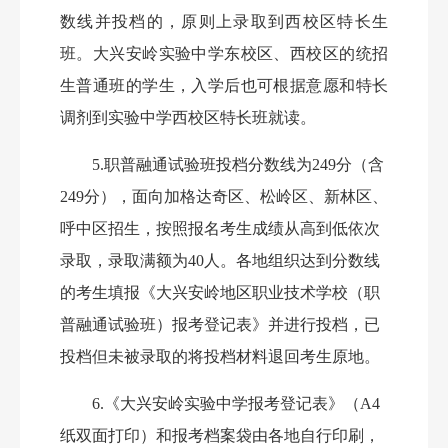
数线并投档的，原则上录取到西校区特长生
班。大兴安岭
实验中学东校区、西校区的统招
生普通班的学生，入学后也可根据意愿和特长
调剂到实验中学西校区特长班就读。
5
.职普融通试验班投档分数线为
249
分（含
249
分），
面向
加格达奇区、松岭区、新林区、
呼中区
招生
，
按照报名考生成绩从高到低依次
录取，录取满额为
40人。各地
组织达到分数线
的考生填报《
大兴安岭地区职业技术学校
（
职
普融通试验班）
报考登记表》并进行投档，已
投档但未被录取的将投档材料退回考生原地。
6
.《大兴安岭实验中学报考登记表》（A4
纸双面打印）和报考档案袋由各地自行印刷，