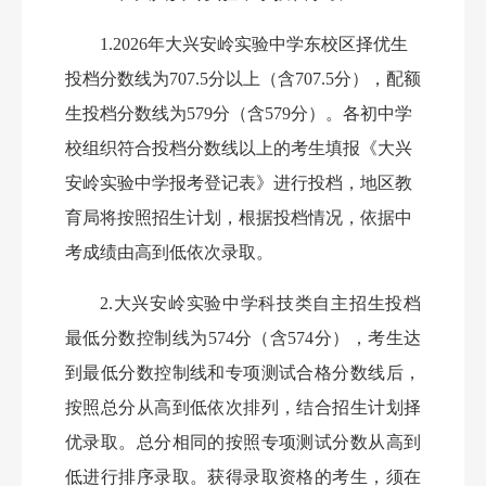
1.202
6
年大兴安岭实验中学东校区择优生
投档分数线为
707
.5
分以上（含
707
.5
分），
配额
生
投档
分数线为
579
分（含
579
分）。各初中学
校组织符合投档分数线以上的考生填报《大兴
安岭实验中学报考登记表》进行投档，地区教
育局将按照招生计划，根据投档情况，依据中
考成绩由高到低依次录取。
2.大兴安岭实验中学科技类自主招生投档
最低分数控制线为
574分（含574分），考生达
到最低分数控制线和专项
测试合格分数线后，
按照总分从高到低依次排列，
结合招生计划择
优录取
。总分相同的按照专项测试分数
从高到
低
进行
排序
录取
。
获得录取资格的考生，
须在