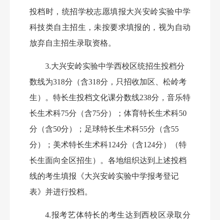
投档时，
统招学校志愿填报大兴安岭实验中学
科技类自主招生
，未按要求填报的，视为自动
放弃
自主招生
录取资格。
3
.大兴安岭实验中学西校区统招生投档分
数线为
318
分（含
318
分，只招收加区、松岭考
生）。特长生
投档
文化课
分数线
238
分，
音乐特
长生术科
75
分（含
7
5
分）；体育特长生术科
50
分（含
50
分）
；足球特长生术科
55分（含55
分）
；美术特长生术科
124
分（含
124
分）（特
长生面向全区招生）。各地组织达到上述投档
线的考生填报《大兴安岭实验中学报考登记
表》并进行投档。
4
.
报考艺体
特长
的考生达到
西校区录取分