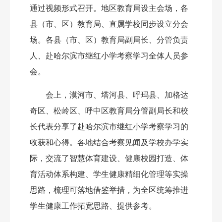
通过
视频
形式召开。
地区教育局设主会场，各
县（市、区）教育局、直属
学校
同步设立分会
场
。
各县（市、区）教育局副局长、分管负责
人、赴哈尔滨市继红小学考察学习全体人员参
会。
会上，
漠河市、塔河县、呼玛县、加格达
奇区、松岭区、呼中区教育局分管副局长和校
长
代表分享了
赴哈尔滨市继红小学考察学习
的
收获和心得
。各地结合考察见闻
及学校
办学实
际，
交流了
智慧体育建设、健康校园打造、体
育活动体系构建、学生健康精细化管理等实操
思路，梳理可落地借鉴举措，为全区统筹推进
学生健康工作拓宽思路、提供
参考
。