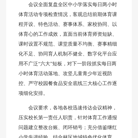
会议
全面复盘全区中小学落实每日两小时
体育活动专项检查情况，客观总结前期体育
课
程开设、特色活动、赛事体系、家校协同、以
体育心的工作
成效，直面当前
体育师资短缺、
课时设置不规范、课堂质量不均衡、赛事精细
化不足、协同育人机制不健全、数字化平台应
用不广泛
“
六大
”
短板，对下一阶段抓实每日两
小时体育活动落地
、
攻坚儿童青少年近视防
控
、
严守校园餐食品安全底线三大核心工作逐
项细化安排。
会议要求，各
地
各校迅速传达会议精神，
压实校长第一责任人职责，针对
体育工作
通报
问题建立整改台账、闭环销号；充分借鉴继红
小学先进经验，结合林区地域特色优化体育、