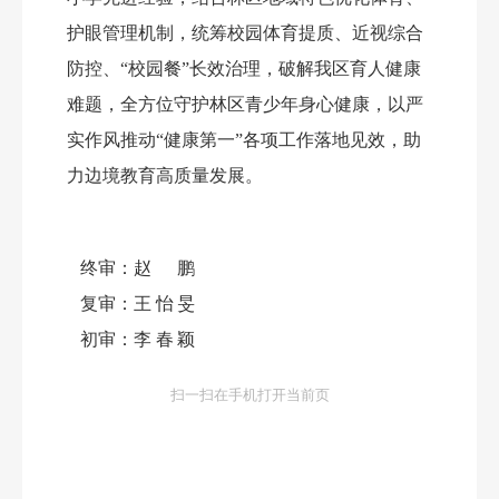
护眼管理机制，统筹校园体育提质、近视综合
防控、
“
校园餐
”
长效治理，破解
我区
育人健康
难题，全方位守护林区青少年身心健康，以严
实作风推
动
“健康第一”各项工作落地见效
，助
力
边境教育高质量发展。
终审：
赵鹏
复审：
王怡旻
初审：
李春颖
扫一扫在手机打开当前页