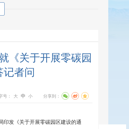
就《关于开展零碳园
答记者问
中
问量：
360
字号：
大
小