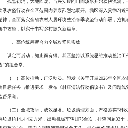
残雪初消，大地回暖。当兴安岭的山间溪水开始欢快流淌，
春季攻坚行动在全区范围内轰轰烈烈地展开。我区深入贯彻习近
精神，全面落实全省农村人居环境整治春季攻坚行动部署，抢抓
集中攻坚，以实干书写乡村振兴新篇章。
一、高位统筹聚合力全域攻坚见实效
谋定而后动，知止而有得。我区坚持以系统思维推动整治工
查”的组合拳。
（一）高位推动，广泛动员。印发《关于开展2026年全区
确目标任务与推进要求；发布《村庄清洁行动倡议书》及问题线
监督渠道。
（二）全域攻坚，成效显著。垃圾清理方面，严格落实“村收
类垃圾约1414.4立方米，出动机械车辆1075台次，排查问题3