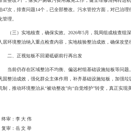
排查整改3个，落实户厕吸污费用减免工作，健全维修清掏转运
治47次，排查问题14个，已全部整改。污水管控方面，对已治
化管理。
（三）实地核查，确保实效。2026年5月，我局组成核查
人居环境整治纳入重点检查内容，实地核验整治成效，确保攻坚
二、正视短板不回避砥砺前行再出发
当前仍存在区域整治不均衡、偏远村组基础设施短板等问题
巩固整治成效，强化群众主体作用，补齐基础设施短板，加强垃
机制，推动环境整治从“被动整改”向“自觉维护”转变，真正实现
终审：
李大伟
复审：
岳文举