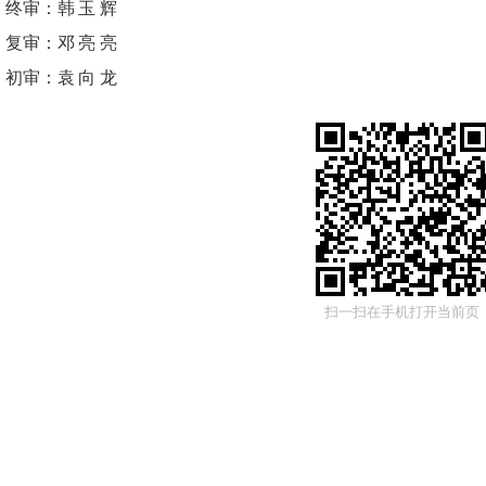
终审：
韩玉辉
复审：
邓亮亮
初审：
袁向龙
扫一扫在手机打开当前页