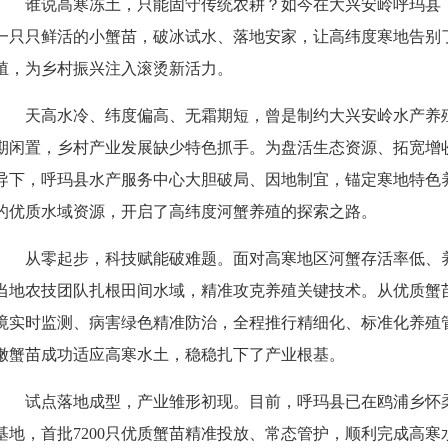
谁说高寒冻土，只能固守传统农耕？如今在大兴安岭呼玛县，
一只只鲜活的小蟹苗，破冰试水、落地安家，让高纬度寒地告别
殖，为乡村振兴注入滚烫新活力。
天高水冷、纬度偏高、无霜期短，曾是制约大兴安岭水产养
期闲置，乡村产业发展缺少特色抓手。为盘活生态资源、拓宽增
导下，呼玛县水产服务中心大胆破局、因地制宜，锚定寒地特色
的优质水域资源，开启了高纬度河蟹养殖的探索之路。
从零起步，科技赋能破难题。面对高寒地区河蟹存活率低、
当地农技团队扎根田间水域，精准攻克养殖关键技术。从优质蟹
境实时监测、病害绿色精准防治，全程推行精细化、标准化养殖
嫩蟹苗成功适应高寒水土，稳稳扎下了产业根基。
试点落地成型，产业雏形初现。目前，呼玛县已在鸥浦乡怀
基地，首批7200只优质蟹苗精准投放、常态管护，顺利完成高