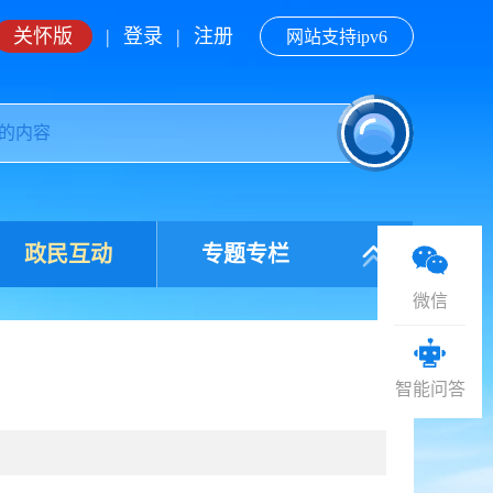
关怀版
|
登录
|
注册
网站支持ipv6
政民互动
专题专栏
微信
智能问答