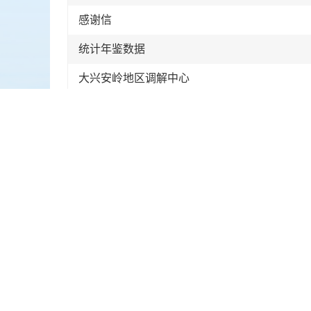
感谢信
统计年鉴数据
大兴安岭地区调解中心
法治宣传教育法
法考咨询
想问问法律援助
优待证资料更新
优待证补办
咨询问题
法考咨询