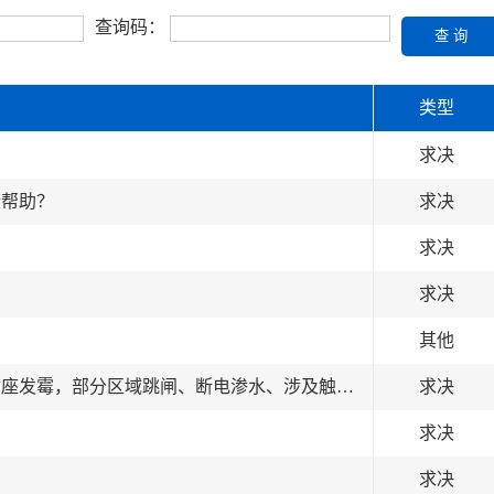
查询码：
查 询
类型
求决
些帮助？
求决
求决
求决
其他
急急急！！！房屋棚顶严重漏水，室内开关、插座发霉，部分区域跳闸、断电渗水、涉及触电、火灾重大人身安全！！！
求决
求决
求决