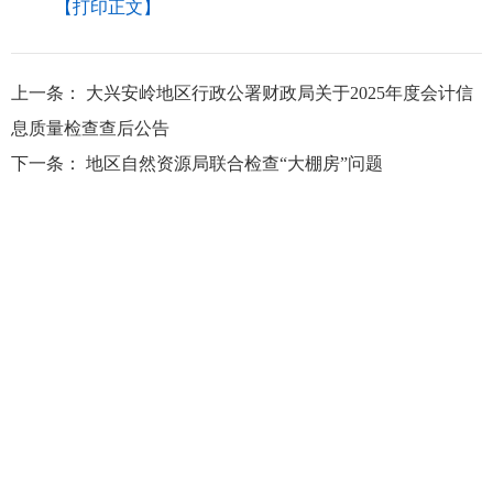
【打印正文】
上一条：
大兴安岭地区行政公署财政局关于2025年度会计信
息质量检查查后公告
下一条：
地区自然资源局联合检查“大棚房”问题
大兴安岭地区行政公署主办
大兴安岭地区行政公署办公室承办
政府网站标
识码：2327000040
浏览建议：分辨率为1280*768及其以上
网站联系电话：0457－2731200
备案序号：黑ICP备05005329号
网站举报电话 0457-2731200
黑公网安
备 23272202000013号