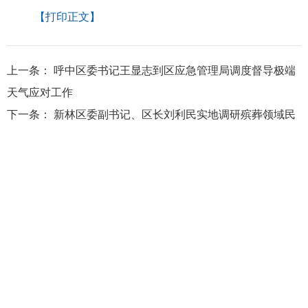
【打印正文】
上一条：
呼中区委书记王显志到区应急管理局调度督导极端
天气应对工作
下一条：
新林区委副书记、区长刘利民实地调研殡葬领域民
生保障和重点领域集中整治工作
大兴安岭地区行政公署主办
大兴安岭地区行政公署办公室承办
政府网站标
识码：2327000040
浏览建议：分辨率为1280*768及其以上
网站联系电话：0457－2731200