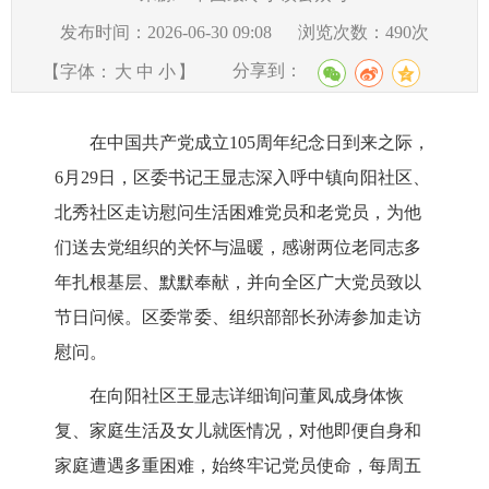
发布时间：2026-06-30 09:08
浏览次数：
490
次
分享到：
【字体：
大
中
小
】
在中国共产党成立105周年纪念日到来之际，
6月29日，区委书记王显志深入呼中镇向阳社区、
北秀社区走访慰问生活困难党员和老党员，为他
们送去党组织的关怀与温暖，感谢两位老同志多
年扎根基层、默默奉献，并向全区广大党员致以
节日问候。区委常委、组织部部长孙涛参加走访
慰问。
在向阳社区王显志详细询问董凤成身体恢
复、家庭生活及女儿就医情况，对他即便自身和
家庭遭遇多重困难，始终牢记党员使命，每周五