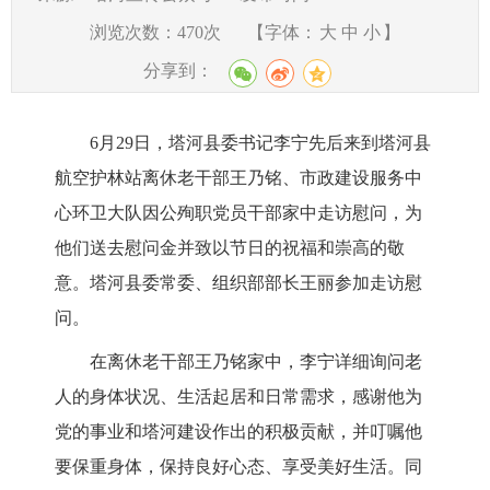
浏览次数：
470
次
【字体：
大
中
小
】
分享到：
6月29日，塔河县委书记李宁先后来到塔河县
航空护林站离休老干部王乃铭、市政建设服务中
心环卫大队因公殉职党员干部家中走访慰问，为
他们送去慰问金并致以节日的祝福和崇高的敬
意。塔河
县委常委、组织部部长王丽参加走访慰
问。
在离休老干部王乃铭家中，李宁详细询问老
人的身体状况、生活起居和日常需求，感谢他为
党的事业和塔河建设作出的积极贡献，并叮嘱他
要保重身体，保持良好心态、享受美好生活。同