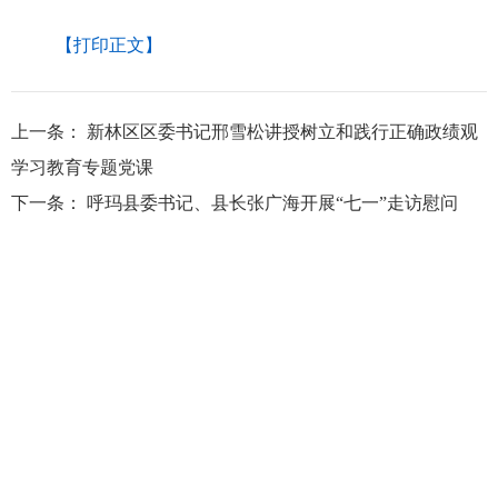
【打印正文】
上一条：
新林区区委书记邢雪松讲授树立和践行正确政绩观
学习教育专题党课
下一条：
呼玛县委书记、县长张广海开展“七一”走访慰问
大兴安岭地区行政公署主办
大兴安岭地区行政公署办公室承办
政府网站标
识码：2327000040
浏览建议：分辨率为1280*768及其以上
网站联系电话：0457－2731200
备案序号：黑ICP备05005329号
网站举报电话 0457-2731200
黑公网安