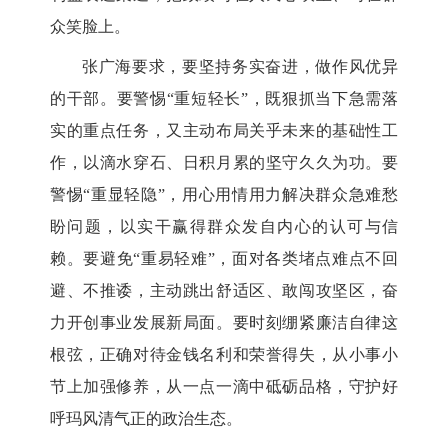
众笑脸上。
张广海要求，要坚持务实奋进，做作风优异
的干部。要警惕
“重短轻长”，既狠抓当下急需落
实的重点任务，又主动布局关乎未来的基础性工
作，以滴水穿石、日积月累的坚守久久为功。要
警惕“重显轻隐”，用心用情用力解决群众急难愁
盼问题，以实干赢得群众发自内心的认可与信
赖。要避免“重易轻难”，面对各类堵点难点不回
避、不推诿，主动跳出舒适区、敢闯攻坚区，奋
力开创事业发展新局面。要时刻绷紧廉洁自律这
根弦，正确对待金钱名利和荣誉得失，从小事小
节上加强修养，从一点一滴中砥砺品格，守护好
呼玛风清气正的政治生态。