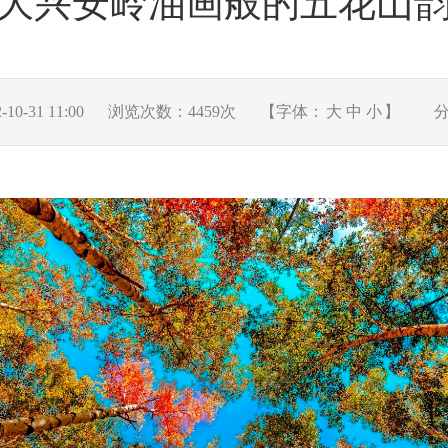
大兴安岭油画般的五花山
0-31 11:00
浏览次数：
4459
次
【字体：
大
中
小
】