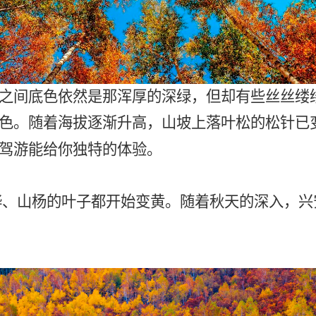
之间底色依然是那浑厚的深绿，但却有些丝丝缕
色。随着海拔逐渐升高，山坡上落叶松的松针已
驾游能给你独特的体验。
桦、山杨的叶子都开始变黄。随着秋天的深入，兴