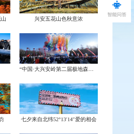
智能问答
花山
兴安五花山色秋意浓
“中国·大兴安岭第二届极地森林冰雪嘉年华”开幕式暨漠河北极滑雪场首滑式盛大启幕
韵
七夕来自北纬52°13′14″爱的相会