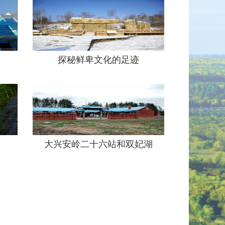
探秘鲜卑文化的足迹
大兴安岭二十六站和双妃湖