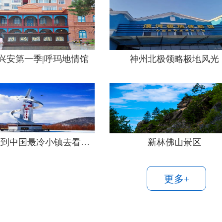
兴安第一季|呼玛地情馆
神州北极领略极地风光
金秋，请到中国最冷小镇去看雪！
新林佛山景区
更多+